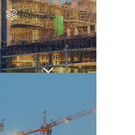
R.G.L.
ENGINEERING
R.G.L. ENGINEERING
LEADER NEL NOSTRO
SETTORE