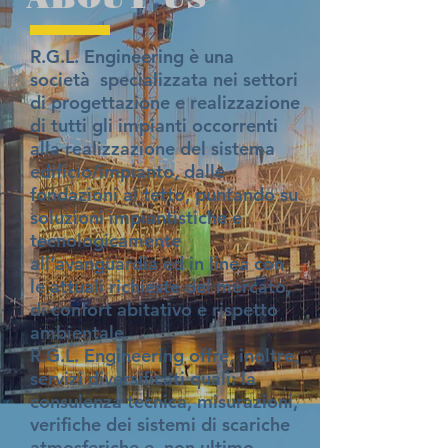
R.G.L. Engineering è una
società specializzata nei settori
di progettazione e realizzazione
di tutti gli impianti occorrenti
alla realizzazione del sistema
edificio/impianto, dalle
fondazioni al tetto, puntando su
soluzioni impiantistiche e
tecnologicamente
all’avanguardia ed in linea con
le attuali richieste del mercato,
di confort abitativo e rispetto
ambientale.
R.G.L. Engineering offre, inoltre,
servizi diversificati quali: la
consulenza tecnica, misurazioni,
verifiche dei sistemi di scariche
atmosferiche e, non ultimo