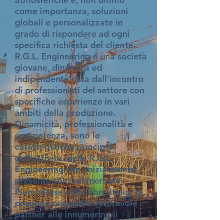
come importanza, soluzioni
globali e personalizzate in
grado di rispondere ad ogni
specifica richiesta del cliente.
R.G.L. Engineering é una società
giovane, dinamica ed
indipendente nata dall’incontro
di professionisti del settore con
specifiche esperienze in vari
ambiti della produzione.
Dinamicità, professionalità e
competenza, sono le
caratteristiche principali
dell’attività della R.G.L.
Engineering che, inizialmente
presente solo sul mercato
Piemontese e del nord Italia, si
propone ora come autorevole
partner alle innumerevoli